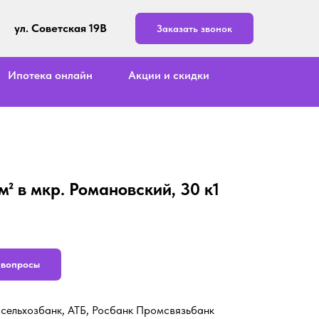
ул. Советская 19В
Заказать звонок
Ипотека онлайн
Акции и скидки
м² в мкр. Романовский, 30 к1
ь вопросы
ссельхозбанк, АТБ, Росбанк Промсвязьбанк