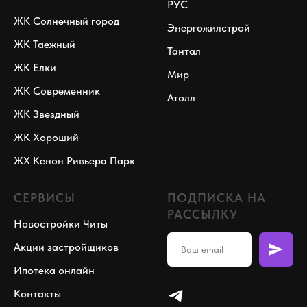
РУС
ЖК Солнечный город
Энергожилстрой
ЖК Таежный
Тантал
ЖК Елки
Мир
ЖК Современник
Атолл
ЖК Звездный
ЖК Хороший
ЖХ Кенон Ривьера Парк
СЕРВИСЫ
ПОДПИСКА НА
РАССЫЛКУ
Новостройки Читы
Акции застройщиков
Ипотека онлайн
Контакты