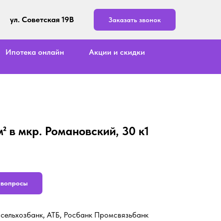
ул. Советская 19В
Заказать звонок
Ипотека онлайн
Акции и скидки
м² в мкр. Романовский, 30 к1
ь вопросы
ссельхозбанк, АТБ, Росбанк Промсвязьбанк