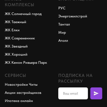
КОМПЛЕКСЫ
РУС
ЖК Солнечный город
Энергожилстрой
ЖК Таежный
Тантал
ЖК Елки
Мир
ЖК Современник
Атолл
ЖК Звездный
ЖК Хороший
ЖХ Кенон Ривьера Парк
СЕРВИСЫ
ПОДПИСКА НА
РАССЫЛКУ
Новостройки Читы
Акции застройщиков
Ипотека онлайн