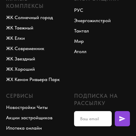
КОМПЛЕКСЫ
РУС
ЖК Солнечный город
Энергожилстрой
ЖК Таежный
Тантал
ЖК Елки
Мир
ЖК Современник
Атолл
ЖК Звездный
ЖК Хороший
ЖХ Кенон Ривьера Парк
СЕРВИСЫ
ПОДПИСКА НА
РАССЫЛКУ
Новостройки Читы
Акции застройщиков
Ипотека онлайн