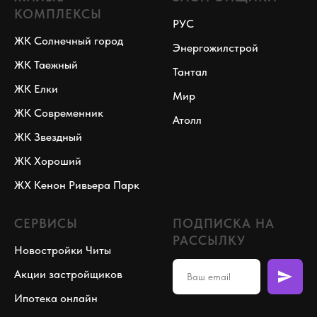
КОМПЛЕКСЫ
РУС
ЖК Солнечный город
Энергожилстрой
ЖК Таежный
Тантал
ЖК Елки
Мир
ЖК Современник
Атолл
ЖК Звездный
ЖК Хороший
ЖХ Кенон Ривьера Парк
СЕРВИСЫ
ПОДПИСКА НА
РАССЫЛКУ
Новостройки Читы
Акции застройщиков
Ипотека онлайн