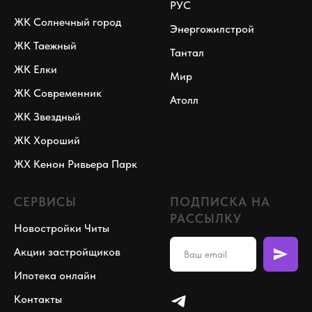
РУС
ЖК Солнечный город
Энергожилстрой
ЖК Таежный
Тантал
ЖК Елки
Мир
ЖК Современник
Атолл
ЖК Звездный
ЖК Хороший
ЖХ Кенон Ривьера Парк
СЕРВИСЫ
ПОДПИСКА НА
РАССЫЛКУ
Новостройки Читы
Акции застройщиков
Ипотека онлайн
Контакты