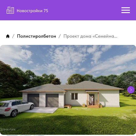
Полистиролбетон
Проект дома «Семейная»