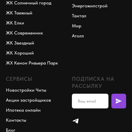
ЖК Солнечный город
Энергожилстрой
ЖК Таежный
Тантал
ЖК Елки
Мир
ЖК Современник
Атолл
ЖК Звездный
ЖК Хороший
ЖХ Кенон Ривьера Парк
СЕРВИСЫ
ПОДПИСКА НА
РАССЫЛКУ
Новостройки Читы
Акции застройщиков
Ипотека онлайн
Контакты
Блог