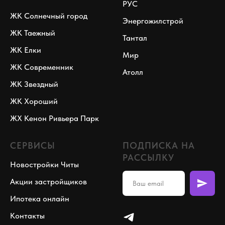
РУС
ЖК Солнечный город
Энергожилстрой
ЖК Таежный
Тантал
ЖК Елки
Мир
ЖК Современник
Атолл
ЖК Звездный
ЖК Хороший
ЖХ Кенон Ривьера Парк
СЕРВИСЫ
ПОДПИСКА НА
РАССЫЛКУ
Новостройки Читы
Акции застройщиков
Ипотека онлайн
Контакты