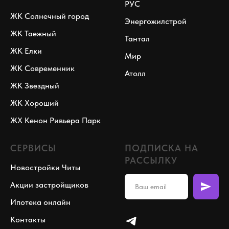
РУС
ЖК Солнечный город
Энергожилстрой
ЖК Таежный
Тантал
ЖК Елки
Мир
ЖК Современник
Атолл
ЖК Звездный
ЖК Хороший
ЖХ Кенон Ривьера Парк
СЕРВИСЫ
ПОДПИСКА НА
РАССЫЛКУ
Новостройки Читы
Акции застройщиков
Ипотека онлайн
Контакты