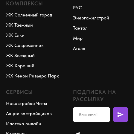
КОМПЛЕКСЫ
РУС
ЖК Солнечный город
Энергожилстрой
ЖК Таежный
Тантал
ЖК Елки
Мир
ЖК Современник
Атолл
ЖК Звездный
ЖК Хороший
ЖХ Кенон Ривьера Парк
СЕРВИСЫ
ПОДПИСКА НА
РАССЫЛКУ
Новостройки Читы
Акции застройщиков
Ипотека онлайн
Контакты