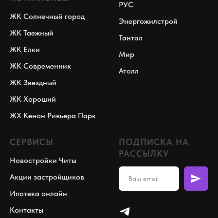
РУС
ЖК Солнечный город
Энергожилстрой
ЖК Таежный
Тантал
ЖК Елки
Мир
ЖК Современник
Атолл
ЖК Звездный
ЖК Хороший
ЖХ Кенон Ривьера Парк
СЕРВИСЫ
ПОДПИСКА НА
РАССЫЛКУ
Новостройки Читы
Акции застройщиков
Ипотека онлайн
Контакты