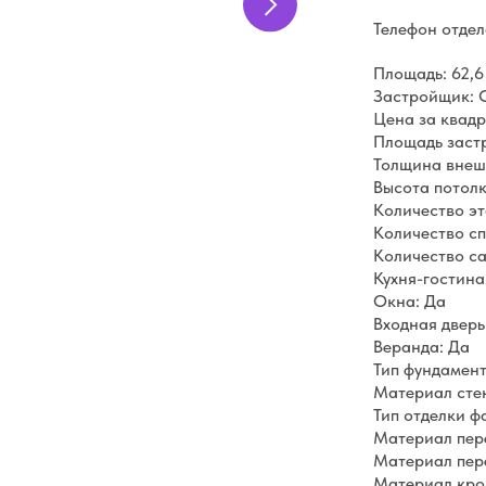
Телефон отде
Площадь: 62,6
Застройщик:
Цена за квадр
Площадь застр
Толщина внешн
Высота потолко
Количество эт
Количество сп
Количество са
Кухня-гостина
Окна: Да
Входная дверь
Веранда: Да
Тип фундамен
Материал сте
Тип отделки ф
Материал пер
Материал пер
Материал кро