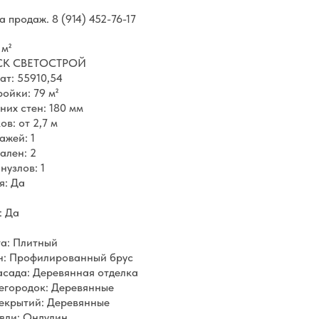
ла продаж.
8 (914) 452-76-17
 м²
 СК СВЕТОСТРОЙ
ат: 55910,54
ойки: 79 м²
их стен: 180 мм
в: от 2,7 м
ажей: 1
ален: 2
нузлов: 1
я: Да
: Да
та: Плитный
н: Профилированный брус
асада: Деревянная отделка
егородок: Деревянные
екрытий: Деревянные
вли: Ондулин