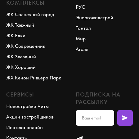
КОМПЛЕКСЫ
РУС
ЖК Солнечный город
Энергожилстрой
ЖК Таежный
Тантал
ЖК Елки
Мир
ЖК Современник
Атолл
ЖК Звездный
ЖК Хороший
ЖХ Кенон Ривьера Парк
СЕРВИСЫ
ПОДПИСКА НА
РАССЫЛКУ
Новостройки Читы
Акции застройщиков
Ипотека онлайн
Контакты