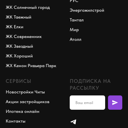
РУС
ЖК Солнечный город
Энергожилстрой
ЖК Таежный
Тантал
ЖК Елки
Мир
ЖК Современник
Атолл
ЖК Звездный
ЖК Хороший
ЖХ Кенон Ривьера Парк
СЕРВИСЫ
ПОДПИСКА НА
РАССЫЛКУ
Новостройки Читы
Акции застройщиков
Ипотека онлайн
Контакты