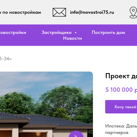
info@novostroi75.ru
 по новостройкам
овостройки
Застройщики
Построить дом
Новости
5-34»
Проект д
5 100 000
р
Хочу такой
Ипотека: Даль
партнеров