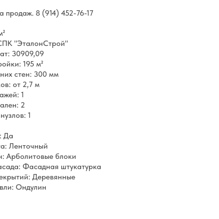
ла продаж.
8 (914) 452-76-17
м²
СПК "ЭталонСтрой"
ат: 30909,09
ойки: 195 м²
их стен: 300 мм
в: от 2,7 м
ажей: 1
ален: 2
нузлов: 1
: Да
та: Ленточный
н: Арболитовые блоки
асада: Фасадная штукатурка
екрытий: Деревянные
вли: Ондулин