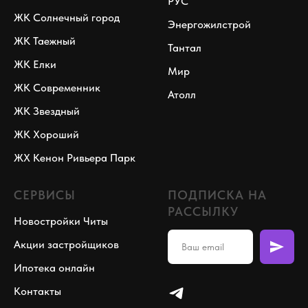
РУС
ЖК Солнечный город
Энергожилстрой
ЖК Таежный
Тантал
ЖК Елки
Мир
ЖК Современник
Атолл
ЖК Звездный
ЖК Хороший
ЖХ Кенон Ривьера Парк
СЕРВИСЫ
ПОДПИСКА НА
РАССЫЛКУ
Новостройки Читы
Акции застройщиков
Ипотека онлайн
Контакты