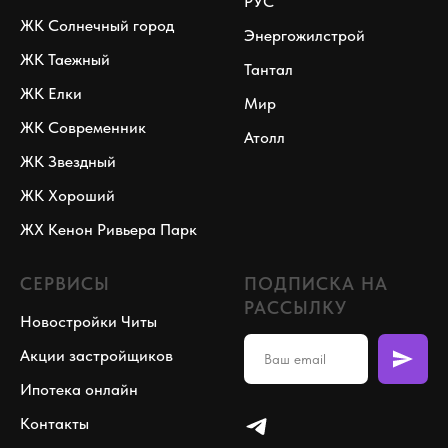
РУС
ЖК Солнечный город
Энергожилстрой
ЖК Таежный
Тантал
ЖК Елки
Мир
ЖК Современник
Атолл
ЖК Звездный
ЖК Хороший
ЖХ Кенон Ривьера Парк
СЕРВИСЫ
ПОДПИСКА НА
РАССЫЛКУ
Новостройки Читы
Акции застройщиков
Ипотека онлайн
Контакты