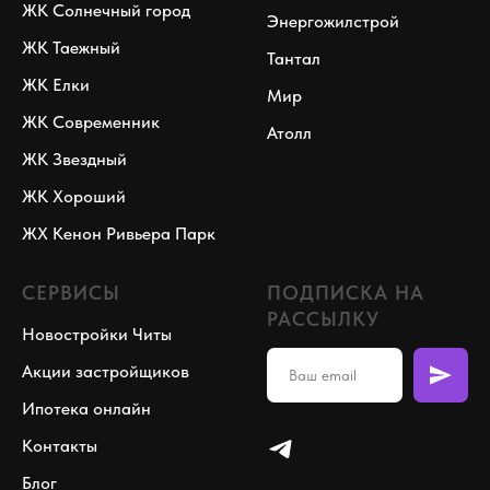
ЖК Солнечный город
Энергожилстрой
ЖК Таежный
Тантал
ЖК Елки
Мир
ЖК Современник
Атолл
ЖК Звездный
ЖК Хороший
ЖХ Кенон Ривьера Парк
СЕРВИСЫ
ПОДПИСКА НА
РАССЫЛКУ
Новостройки Читы
Акции застройщиков
Ипотека онлайн
Контакты
Блог