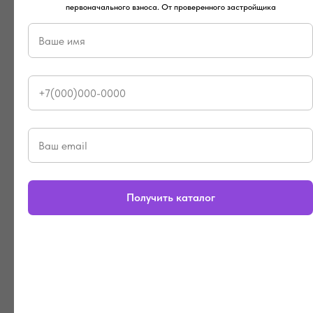
первоначального взноса. От проверенного застройщика
Проект дома
Проект дома
«АРБ-80»
«Байкал.Уют»
5 400 000
р.
7 510 000
р.
Получить каталог