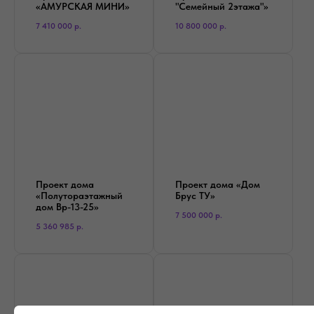
«АМУРСКАЯ МИНИ»
"Семейный 2этажа"»
7 410 000
р.
10 800 000
р.
Проект дома
Проект дома «Дом
«Полутораэтажный
Брус ТУ»
дом Вр-13-25»
7 500 000
р.
5 360 985
р.