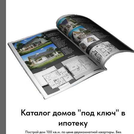
Проект дома
Проект дома «Дом
«Квадро Плюс»
из бруса из гаража»
4 800 000
р.
6 048 300
р.
Каталог домов "под ключ" в
Проект дома
Проект дома
«Уютный Д-8»
«Загородный дом 8»
ипотеку
7 510 000
р.
6 500 000
р.
Построй дом 100 кв.м. по цене двухкомнатной квартиры. Без