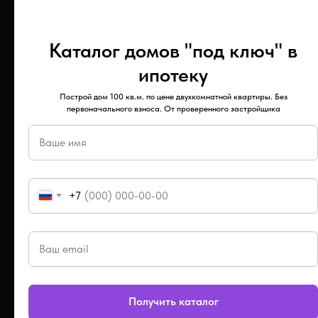
Каталог домов "под ключ" в
ЖИЛЫЕ
ЗАСТРОЙЩИКИ
КОМПЛЕКСЫ
ипотеку
РУС
ЖК Солнечный город
Построй дом 100 кв.м. по цене двухкомнатной квартиры. Без
Энергожилстрой
первоначального взноса. От проверенного застройщика
ЖК Таежный
Тантал
ЖК Елки
Мир
ЖК Современник
Атолл
ЖК Звездный
+7
ЖК Хороший
ЖХ Кенон Ривьера Парк
СЕРВИСЫ
ПОДПИСКА НА
РАССЫЛКУ
Получить каталог
Новостройки Читы